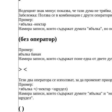
Водещият знак минус показва, че тази дума не трябва
Забележка: Ползва се в комбинация с други оператори
Пример:
+ябълка -нектар
Намира записи, които съдържат думата "ябълка", но н
(без оператор)
Пример:
ябълка банан
Намира записи, които съдържат поне една от двете дум
> <
Тези два оператора се използват, за да променят прио
Пример:
+ябълка +(>нектар <щрудел)
Намира записи, които съдържат думите "ябълка" и "нек
щрудел".
( )