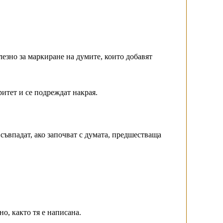
олезно за маркиране на думите, които добавят
.
ритет и се подреждат накрая.
 съвпадат, ако започват с думата, предшестваща
но, както тя е написана.