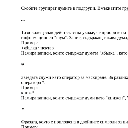
Скобите групират думите в подгрупи. Вмъкнатите гру
~
Този водещ знак действа, за да укаже, че приоритетът
информационен "шум". Запис, съдържащ такава дума, е
Пример:
+ябълка ~нектар
Намира записи, които съдържат думата "ябълка", като 
*
Звездата служи като оператор за маскиране. За разлик
оператора *.
Пример:
книж*
Намира записи, които съдържат думи като "книжен",
"
Фразата, която е приложена в двойните символи за цит
Пример: