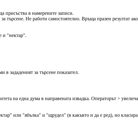
 да присъства в намерените записи.
 за търсене. Не работи самостоятелно. Връща празен резултат ако
е и "нектар".
и в зададеният за търсене показател.
ритета на една дума в направената извадка. Операторът > увелича
тар" или "ябълка" и "щрудел" (в какъвто и да е ред), но класира